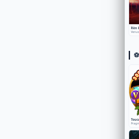
Rèn 
Venus
⚽
Touc
Pragm