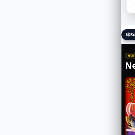
🎲
Sò
HOT
N