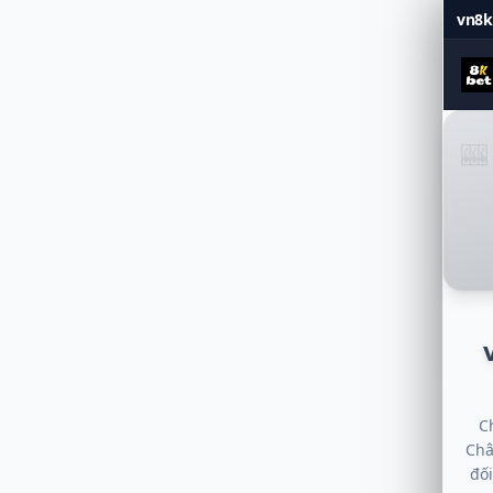
Nguyễ
vn8k
Trần*
Lê** 
Phạm*
Hoàng
ừng
Huỳnh
🎰
et
Phan*
Vũ** 
Võ** 
Đặng*
Bùi**
Đỗ** 
Hồ** 
Ngô**
Dương
Lý** 
C
Nguyễ
Châ
Trần*
đối
Lê** 