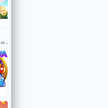
h
 All →