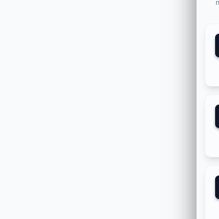
m
Phạm*
Hoàng
Huỳnh
Phan*
Vũ** 
Võ** 
Đặng*
Bùi**
Đỗ** 
Hồ** 
Ngô**
Dương
Lý** 
Nguyễ
Trần*
Lê** 
Phạm*
Hoàng