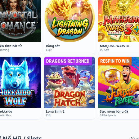
ện tình bất tử
Rồng sét
MAHJONG WAYS 3+
gaming
CQ9
PG Soft
Hokkaido
Long Sinh 2
Sức nóng bóng đá
atic Play
JDB
SABA Sports
 Nổ Hũ / Slots
View