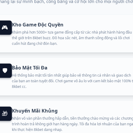
ang lại sự minh bạch, công bằng và cơ hội lớn cho mọi người chơ
* đã thắng lớn 88,000,000 VND
** vừa rút 300,000 VND
** rút tiền thành công 7,200,000 VND
Kho Game Độc Quyền
🎮
* rút thành công 18,000,000 VND
Khám phá hơn 5000+ tựa game đẳng cấp từ các nhà phát hành hàng đầu
nhận tiền thưởng 1,000,000 VND
thế giới trên 8kbet buzz. Đồ họa sắc nét, âm thanh sống động và lối chơi
vừa rút 2,500,000 VND
cuốn hút đang chờ đón bạn.
* đã thắng lớn 150,000,000 VND
 rút tiền thành công 400,000 VND
vừa rút 6,800,000 VND
Bảo Mật Tối Đa
🛡️
rút thành công 3,200,000 VND
Hệ thống bảo mật tối tân nhất giúp bảo vệ thông tin cá nhân và giao dịch
 nhận tiền thưởng 500,000 VND
của bạn an toàn tuyệt đối. Chơi game vô âu lo với cam kết bảo mật 100% 
** vừa rút 22,000,000 VND
8kbet cc.
rút tiền thành công 850,000 VND
n** đã thắng lớn 65,000,000 VND
* rút thành công 1,100,000 VND
Khuyến Mãi Khủng
vừa rút 900,000 VND
🎁
Nhận vô vàn phần thưởng hấp dẫn, tiền thưởng chào mừng và các chươn
* rút tiền thành công 4,500,000 VND
trình hoàn trả không giới hạn hàng ngày. Tối đa hóa lợi nhuận của bạn ng
** nhận tiền thưởng 3,000,000 VND
khi thực hiện 8kbet dang nhap.