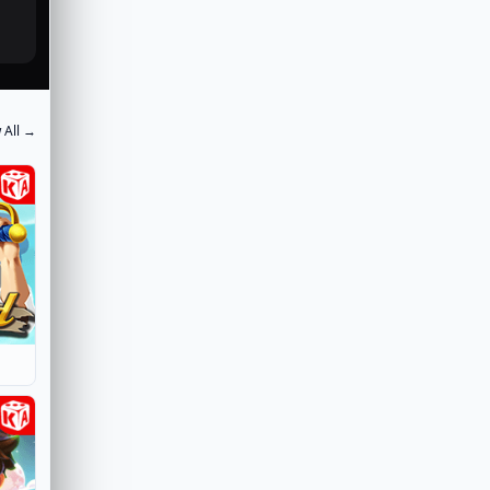
 All →