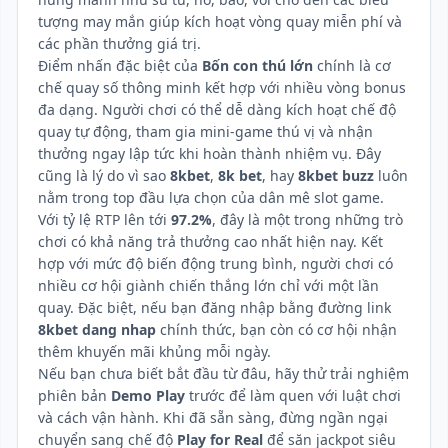
tượng may mắn giúp kích hoạt vòng quay miễn phí và
các phần thưởng giá trị.
Điểm nhấn đặc biệt của
Bốn con thú lớn
chính là cơ
chế quay số thông minh kết hợp với nhiều vòng bonus
đa dạng. Người chơi có thể dễ dàng kích hoạt chế độ
quay tự động, tham gia mini-game thú vị và nhận
thưởng ngay lập tức khi hoàn thành nhiệm vụ. Đây
cũng là lý do vì sao
8kbet
,
8k bet
, hay
8kbet buzz
luôn
nằm trong top đầu lựa chọn của dân mê slot game.
Với tỷ lệ RTP lên tới
97.2%
, đây là một trong những trò
chơi có khả năng trả thưởng cao nhất hiện nay. Kết
hợp với mức độ biến động trung bình, người chơi có
nhiều cơ hội giành chiến thắng lớn chỉ với một lần
quay. Đặc biệt, nếu bạn đăng nhập bằng đường link
8kbet dang nhap
chính thức, bạn còn có cơ hội nhận
thêm khuyến mãi khủng mỗi ngày.
Nếu bạn chưa biết bắt đầu từ đâu, hãy thử trải nghiệm
phiên bản
Demo Play
trước để làm quen với luật chơi
và cách vận hành. Khi đã sẵn sàng, đừng ngần ngại
chuyển sang chế độ
Play for Real
để săn jackpot siêu