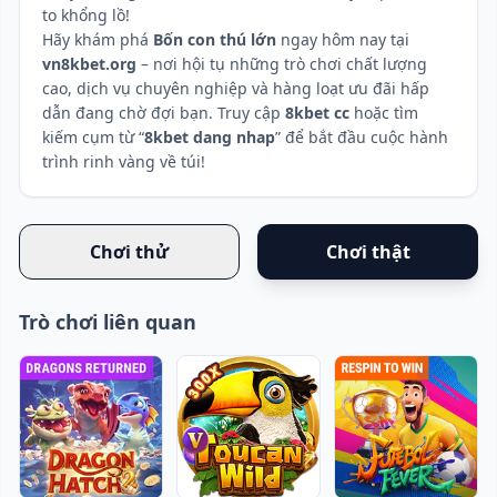
to khổng lồ!
Hãy khám phá
Bốn con thú lớn
ngay hôm nay tại
vn8kbet.org
– nơi hội tụ những trò chơi chất lượng
cao, dịch vụ chuyên nghiệp và hàng loạt ưu đãi hấp
dẫn đang chờ đợi bạn. Truy cập
8kbet cc
hoặc tìm
kiếm cụm từ “
8kbet dang nhap
” để bắt đầu cuộc hành
trình rinh vàng về túi!
Chơi thử
Chơi thật
Trò chơi liên quan