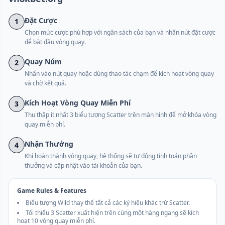
Đặt Cược
1
Chọn mức cược phù hợp với ngân sách của bạn và nhấn nút đặt cược
để bắt đầu vòng quay.
Quay Núm
2
Nhấn vào nút quay hoặc dùng thao tác chạm để kích hoạt vòng quay
và chờ kết quả.
Kích Hoạt Vòng Quay Miễn Phí
3
Thu thập ít nhất 3 biểu tượng Scatter trên màn hình để mở khóa vòng
quay miễn phí.
Nhận Thưởng
4
Khi hoàn thành vòng quay, hệ thống sẽ tự động tính toán phần
thưởng và cập nhật vào tài khoản của bạn.
Game Rules & Features
Biểu tượng Wild thay thế tất cả các ký hiệu khác trừ Scatter.
Tối thiểu 3 Scatter xuất hiện trên cùng một hàng ngang sẽ kích
hoạt 10 vòng quay miễn phí.