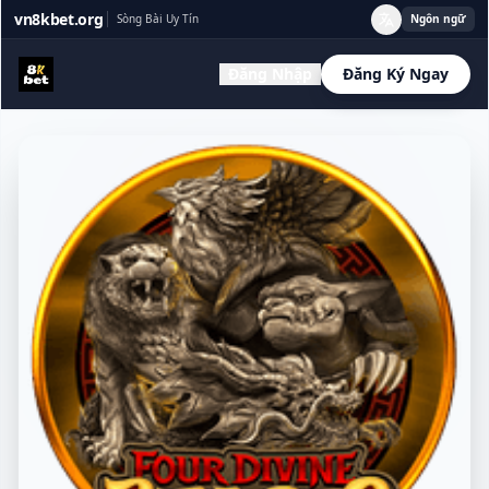
vn8kbet.org
Sòng Bài Uy Tín
Ngôn ngữ
Đăng Nhập
Đăng Ký Ngay