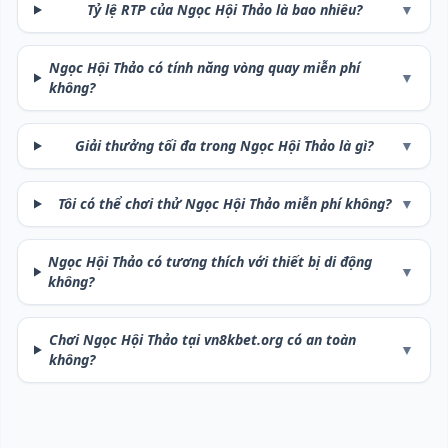
Tỷ lệ RTP của Ngọc Hội Thảo là bao nhiêu?
▼
Ngọc Hội Thảo có tính năng vòng quay miễn phí
▼
không?
Giải thưởng tối đa trong Ngọc Hội Thảo là gì?
▼
Tôi có thể chơi thử Ngọc Hội Thảo miễn phí không?
▼
Ngọc Hội Thảo có tương thích với thiết bị di động
▼
không?
Chơi Ngọc Hội Thảo tại vn8kbet.org có an toàn
▼
không?