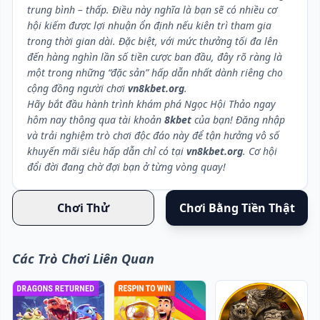
trung bình – thấp. Điều này nghĩa là bạn sẽ có nhiều cơ
hội kiếm được lợi nhuận ổn định nếu kiên trì tham gia
trong thời gian dài. Đặc biệt, với mức thưởng tối đa lên
đến hàng nghìn lần số tiền cược ban đầu, đây rõ ràng là
một trong những “đặc sản” hấp dẫn nhất dành riêng cho
cộng đồng người chơi
vn8kbet.org
.
Hãy bắt đầu hành trình khám phá
Ngọc Hội Thảo
ngay
hôm nay thông qua tài khoản
8kbet
của bạn! Đăng nhập
và trải nghiệm trò chơi độc đáo này để tận hưởng vô số
khuyến mãi siêu hấp dẫn chỉ có tại
vn8kbet.org
. Cơ hội
đổi đời đang chờ đợi bạn ở từng vòng quay!
Chơi Thử
Chơi Bằng Tiền Thật
Các Trò Chơi Liên Quan