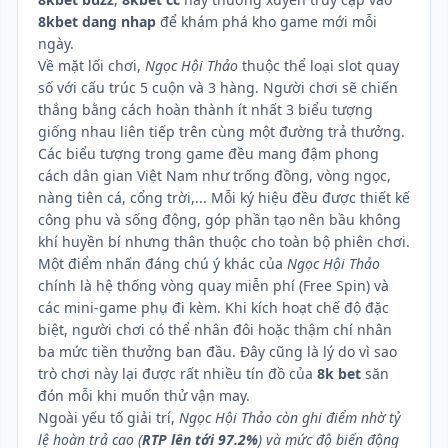
8kbet dang nhap
để khám phá kho game mới mỗi
ngày.
Về mặt lối chơi,
Ngọc Hội Thảo
thuộc thể loại slot quay
số với cấu trúc 5 cuộn và 3 hàng. Người chơi sẽ chiến
thắng bằng cách hoàn thành ít nhất 3 biểu tượng
giống nhau liên tiếp trên cùng một đường trả thưởng.
Các biểu tượng trong game đều mang đậm phong
cách dân gian Việt Nam như trống đồng, vòng ngọc,
nàng tiên cá, cổng trời,... Mỗi ký hiệu đều được thiết kế
công phu và sống động, góp phần tạo nên bầu không
khí huyền bí nhưng thân thuộc cho toàn bộ phiên chơi.
Một điểm nhấn đáng chú ý khác của
Ngọc Hội Thảo
chính là hệ thống vòng quay miễn phí (Free Spin) và
các mini-game phụ đi kèm. Khi kích hoạt chế độ đặc
biệt, người chơi có thể nhân đôi hoặc thậm chí nhân
ba mức tiền thưởng ban đầu. Đây cũng là lý do vì sao
trò chơi này lại được rất nhiều tín đồ của
8k bet
săn
đón mỗi khi muốn thử vận may.
Ngoài yếu tố giải trí,
Ngọc Hội Thảo còn ghi điểm nhờ tỷ
lệ hoàn trả cao (
RTP lên tới 97.2%
) và mức độ biến động