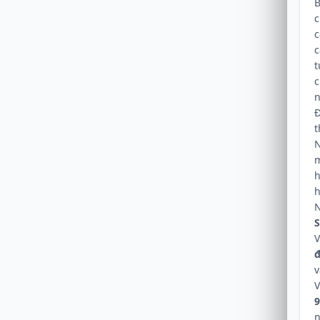
B
c
c
c
t
c
n
Đ
t
N
m
h
h
N
V
v
V
n