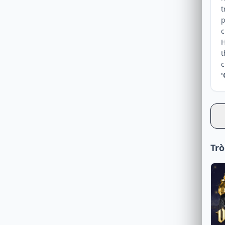
t
p
c
H
t
c
'
Trò