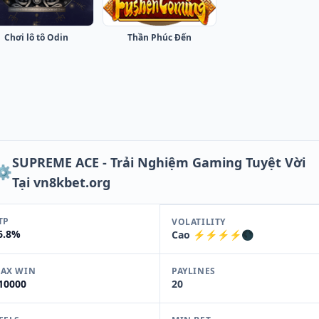
Chơi lô tô Odin
Thần Phúc Đến
SUPREME ACE - Trải Nghiệm Gaming Tuyệt Vời
⚙️
Tại vn8kbet.org
TP
VOLATILITY
6.8%
Cao ⚡⚡⚡⚡🌑
AX WIN
PAYLINES
10000
20