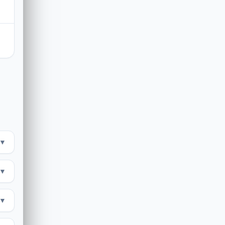
▼
▼
▼