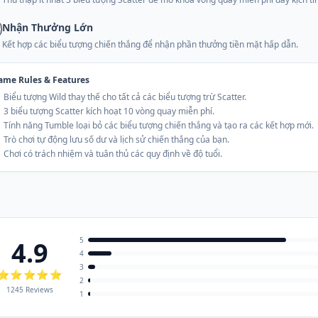
Nhận Thưởng Lớn
Kết hợp các biểu tượng chiến thắng để nhận phần thưởng tiền mặt hấp dẫn.
ame Rules & Features
Biểu tượng Wild thay thế cho tất cả các biểu tượng trừ Scatter.
3 biểu tượng Scatter kích hoạt 10 vòng quay miễn phí.
Tính năng Tumble loại bỏ các biểu tượng chiến thắng và tạo ra các kết hợp mới.
Trò chơi tự động lưu số dư và lịch sử chiến thắng của bạn.
Chơi có trách nhiệm và tuân thủ các quy định về độ tuổi.
5
4.9
4
3
⭐⭐⭐⭐⭐
2
1245 Reviews
1