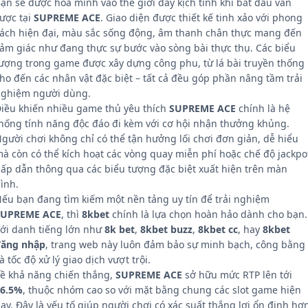
ạn sẽ được hòa mình vào thế giới đầy kịch tính khi bắt đầu ván
ược tại
SUPREME ACE
. Giao diện được thiết kế tinh xảo với phong
ách hiện đại, màu sắc sống động, âm thanh chân thực mang đến
ảm giác như đang thực sự bước vào sòng bài thực thụ. Các biểu
ượng trong game được xây dựng công phu, từ lá bài truyền thống
ho đến các nhân vật đặc biệt – tất cả đều góp phần nâng tầm trải
ghiệm người dùng.
iều khiến nhiều game thủ yêu thích
SUPREME ACE
chính là hệ
hống tính năng độc đáo đi kèm với cơ hội nhận thưởng khủng.
gười chơi không chỉ có thể tận hưởng lối chơi đơn giản, dễ hiểu
à còn có thể kích hoạt các vòng quay miễn phí hoặc chế độ jackpo
ấp dẫn thông qua các biểu tượng đặc biệt xuất hiện trên màn
ình.
ếu bạn đang tìm kiếm một nền tảng uy tín để trải nghiệm
SUPREME ACE
, thì
8kbet
chính là lựa chọn hoàn hảo dành cho bạn.
ới danh tiếng lớn như
8k bet
,
8kbet buzz
,
8kbet cc
, hay
8kbet
đăng nhập
, trang web này luôn đảm bảo sự minh bạch, công bằng
à tốc độ xử lý giao dịch vượt trội.
ề khả năng chiến thắng,
SUPREME ACE
sở hữu mức RTP lên tới
96.5%
, thuộc nhóm cao so với mặt bằng chung các slot game hiện
ay. Đây là yếu tố giúp người chơi có xác suất thắng lợi ổn định hơ