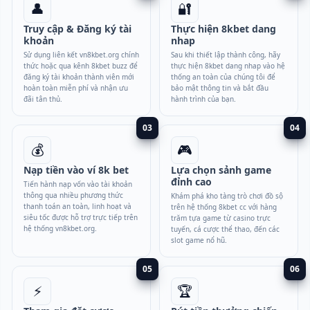
👤
🔐
Truy cập & Đăng ký tài
Thực hiện 8kbet dang
khoản
nhap
Sử dụng liên kết vn8kbet.org chính
Sau khi thiết lập thành công, hãy
thức hoặc qua kênh 8kbet buzz để
thực hiện 8kbet dang nhap vào hệ
đăng ký tài khoản thành viên mới
thống an toàn của chúng tôi để
hoàn toàn miễn phí và nhận ưu
bảo mật thông tin và bắt đầu
đãi tân thủ.
hành trình của bạn.
03
04
💰
🎮
Nạp tiền vào ví 8k bet
Lựa chọn sảnh game
đỉnh cao
Tiến hành nạp vốn vào tài khoản
thông qua nhiều phương thức
Khám phá kho tàng trò chơi đồ sộ
thanh toán an toàn, linh hoạt và
trên hệ thống 8kbet cc với hàng
siêu tốc được hỗ trợ trực tiếp trên
trăm tựa game từ casino trực
hệ thống vn8kbet.org.
tuyến, cá cược thể thao, đến các
slot game nổ hũ.
05
06
⚡
🏆