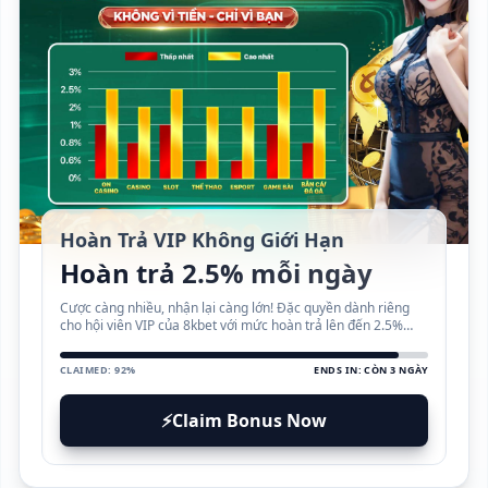
Hoàn Trả VIP Không Giới Hạn
Hoàn trả 2.5% mỗi ngày
Cược càng nhiều, nhận lại càng lớn! Đặc quyền dành riêng
cho hội viên VIP của 8kbet với mức hoàn trả lên đến 2.5%
không giới hạn mỗi ngày.
CLAIMED: 92%
ENDS IN: CÒN 3 NGÀY
⚡
Claim Bonus Now