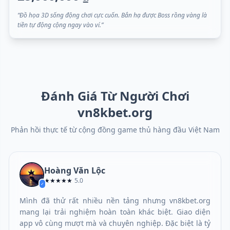
“Đồ họa 3D sống động chơi cực cuốn. Bắn hạ được Boss rồng vàng là
tiền tự động cộng ngay vào ví.”
Đánh Giá Từ Người Chơi
vn8kbet.org
Phản hồi thực tế từ cộng đồng game thủ hàng đầu Việt Nam
Hoàng Văn Lộc
★★★★★
5.0
✓
Mình đã thử rất nhiều nền tảng nhưng vn8kbet.org
mang lại trải nghiệm hoàn toàn khác biệt. Giao diện
app vô cùng mượt mà và chuyên nghiệp. Đặc biệt là tỷ