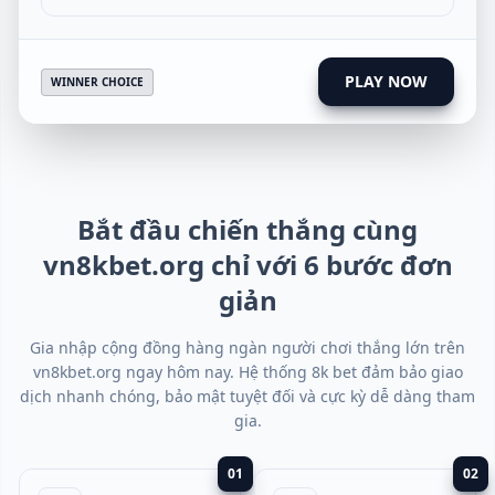
PLAY NOW
WINNER CHOICE
Bắt đầu chiến thắng cùng
vn8kbet.org chỉ với 6 bước đơn
giản
Gia nhập cộng đồng hàng ngàn người chơi thắng lớn trên
vn8kbet.org ngay hôm nay. Hệ thống 8k bet đảm bảo giao
dịch nhanh chóng, bảo mật tuyệt đối và cực kỳ dễ dàng tham
gia.
01
02