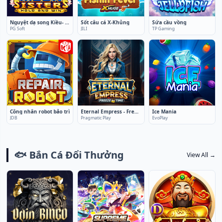
Nguyệt dạ song Kiều- Tập hồng vận
Sốt câu cá X-Khủng
Sứa cầu vồng
PG Soft
JILI
TP Gaming
Công nhân robot bảo trì
Eternal Empress - Freeze Time
Ice Mania
JDB
Pragmatic Play
EvoPlay
🐟 Bắn Cá Đổi Thưởng
View All →