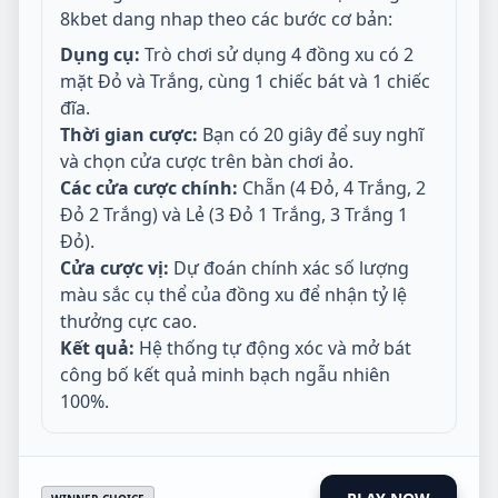
8kbet dang nhap theo các bước cơ bản:
Dụng cụ:
Trò chơi sử dụng 4 đồng xu có 2
mặt Đỏ và Trắng, cùng 1 chiếc bát và 1 chiếc
đĩa.
Thời gian cược:
Bạn có 20 giây để suy nghĩ
và chọn cửa cược trên bàn chơi ảo.
Các cửa cược chính:
Chẵn (4 Đỏ, 4 Trắng, 2
Đỏ 2 Trắng) và Lẻ (3 Đỏ 1 Trắng, 3 Trắng 1
Đỏ).
Cửa cược vị:
Dự đoán chính xác số lượng
màu sắc cụ thể của đồng xu để nhận tỷ lệ
thưởng cực cao.
Kết quả:
Hệ thống tự động xóc và mở bát
công bố kết quả minh bạch ngẫu nhiên
100%.