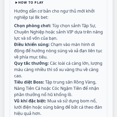
HOW TO PLAY
Hướng dẫn cơ bản cho ngư thủ mới khởi
nghiệp tại 8k bet:
Chọn phòng chơi:
Tùy chọn sảnh Tập Sự,
Chuyên Nghiệp hoặc sảnh VIP dựa trên năng
lực và số vốn của bạn.
Điều khiển súng:
Chạm vào màn hình di
động để hướng nòng súng và xả đạn liên tục
về phía mục tiêu.
Quy tắc thưởng:
Các loài cá càng lớn, lượng
máu càng nhiều thì số xu vàng thu về càng
cao.
Tiêu diệt Boss:
Tập trung săn Rồng Vàng,
Nàng Tiên Cá hoặc Cóc Ngậm Tiền để nhận
phần thưởng nổ hũ khổng lồ.
Vũ khí đặc biệt:
Mua và sử dụng bom nổ,
lưới điện hoặc súng băng để bắt cá theo đàn
hiệu quả hơn.