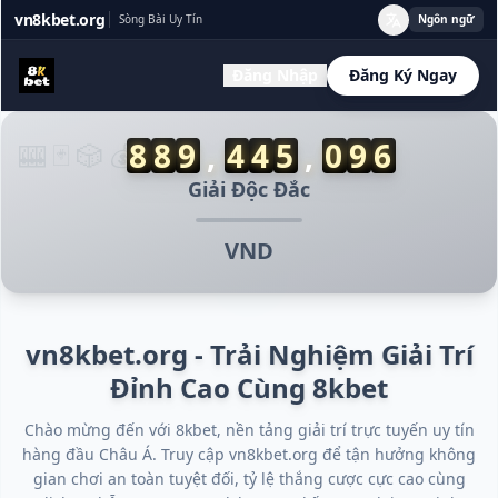
Nguyễn** rút tiền thành công 500,000 VND
vn8kbet.org
Sòng Bài Uy Tín
Ngôn ngữ
Trần** vừa rút 1,200,000 VND
Lê** rút thành công 3,500,000 VND
Đăng Nhập
Đăng Ký Ngay
Phạm** nhận tiền thưởng 800,000 VND
Hoàng** vừa rút 15,000,000 VND
Nhận thưởng
Huỳnh** đã thắng lớn 45,000,000 VND
8
8
9
,
5
6
0
,
6
1
8
🎰 🃏 🎲 💰 🏆
khủng mỗi ngày
💰
Nguyễn** rút tiền thành công 500,000 VND
Phan** rút tiền thành công 2,000,000 VND
Giải Độc Đắc
Vũ** vừa rút 750,000 VND
Võ** nhận tiền thưởng 1,500,000 VND
VND
Đặng** rút thành công 8,800,000 VND
Bùi** vừa rút 12,500,000 VND
Đỗ** rút tiền thành công 350,000 VND
Hồ** đã thắng lớn 25,000,000 VND
vn8kbet.org - Trải Nghiệm Giải Trí
Ngô** vừa rút 4,000,000 VND
Đỉnh Cao Cùng 8kbet
Dương** nhận tiền thưởng 600,000 VND
Lý** rút thành công 9,500,000 VND
Chào mừng đến với 8kbet, nền tảng giải trí trực tuyến uy tín
Nguyễn** vừa rút 1,800,000 VND
hàng đầu Châu Á. Truy cập vn8kbet.org để tận hưởng không
Trần** rút tiền thành công 5,500,000 VND
gian chơi an toàn tuyệt đối, tỷ lệ thắng cược cực cao cùng
Lê** nhận tiền thưởng 250,000 VND