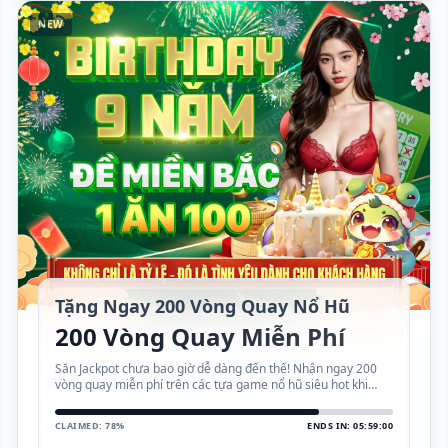
NEW
Tặng Ngay 200 Vòng Quay Nổ Hũ
200 Vòng Quay Miễn Phí
Săn Jackpot chưa bao giờ dễ dàng đến thế! Nhận ngay 200
vòng quay miễn phí trên các tựa game nổ hũ siêu hot khi
đăng nhập hôm nay.
CLAIMED: 78%
ENDS IN: 05:59:00