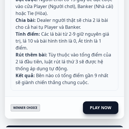
vào cửa Player (Người chơi), Banker (Nhà cái)
hoặc Tie (Hòa).
Chia bài:
Dealer người thật sẽ chia 2 lá bài
cho cả hai tụ Player và Banker.
Tính điểm:
Các lá bài từ 2-9 giữ nguyên giá
trị, lá 10 và bài hình tính là 0, Át tính là 1
điểm.
Rút thêm bài:
Tùy thuộc vào tổng điểm của
2 lá đầu tiên, luật rút lá thứ 3 sẽ được hệ
thống áp dụng tự động.
Kết quả:
Bên nào có tổng điểm gần 9 nhất
sẽ giành chiến thắng chung cuộc.
PLAY NOW
WINNER CHOICE