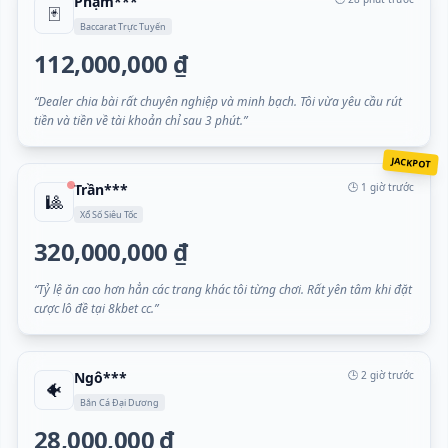
Phạm***
🃏
Baccarat Trực Tuyến
112,000,000 ₫
“Dealer chia bài rất chuyên nghiệp và minh bạch. Tôi vừa yêu cầu rút
tiền và tiền về tài khoản chỉ sau 3 phút.”
JACKPOT
Trần***
🕒 1 giờ trước
🎱
Xổ Số Siêu Tốc
320,000,000 ₫
“Tỷ lệ ăn cao hơn hẳn các trang khác tôi từng chơi. Rất yên tâm khi đặt
cược lô đề tại 8kbet cc.”
Ngô***
🕒 2 giờ trước
🐠
Bắn Cá Đại Dương
28,000,000 ₫