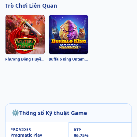
Trò Chơi Liên Quan
Phương Đông Huyền Bí
Buffalo King Untamed Megaways
⚙️
Thông số Kỹ thuật Game
PROVIDER
RTP
Pragmatic Play
96.75%