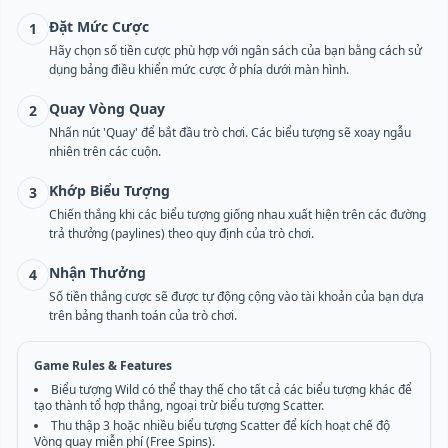
Đặt Mức Cược
1
Hãy chọn số tiền cược phù hợp với ngân sách của bạn bằng cách sử
dụng bảng điều khiển mức cược ở phía dưới màn hình.
Quay Vòng Quay
2
Nhấn nút 'Quay' để bắt đầu trò chơi. Các biểu tượng sẽ xoay ngẫu
nhiên trên các cuộn.
Khớp Biểu Tượng
3
Chiến thắng khi các biểu tượng giống nhau xuất hiện trên các đường
trả thưởng (paylines) theo quy định của trò chơi.
Nhận Thưởng
4
Số tiền thắng cược sẽ được tự động cộng vào tài khoản của bạn dựa
trên bảng thanh toán của trò chơi.
Game Rules & Features
Biểu tượng Wild có thể thay thế cho tất cả các biểu tượng khác để
tạo thành tổ hợp thắng, ngoại trừ biểu tượng Scatter.
Thu thập 3 hoặc nhiều biểu tượng Scatter để kích hoạt chế độ
Vòng quay miễn phí (Free Spins).