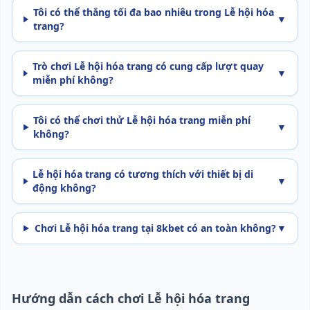
Tôi có thể thắng tối đa bao nhiêu trong Lễ hội hóa
▼
trang?
Trò chơi Lễ hội hóa trang có cung cấp lượt quay
▼
miễn phí không?
Tôi có thể chơi thử Lễ hội hóa trang miễn phí
▼
không?
Lễ hội hóa trang có tương thích với thiết bị di
▼
động không?
Chơi Lễ hội hóa trang tại 8kbet có an toàn không?
▼
Hướng dẫn cách chơi Lễ hội hóa trang