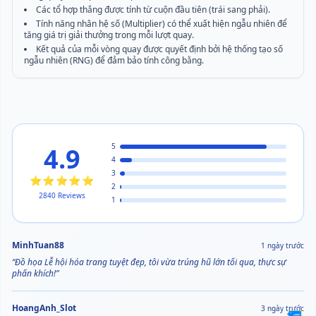
Các tổ hợp thắng được tính từ cuộn đầu tiên (trái sang phải).
Tính năng nhân hệ số (Multiplier) có thể xuất hiện ngẫu nhiên để
tăng giá trị giải thưởng trong mỗi lượt quay.
Kết quả của mỗi vòng quay được quyết định bởi hệ thống tạo số
ngẫu nhiên (RNG) để đảm bảo tính công bằng.
5
4.9
4
3
⭐⭐⭐⭐⭐
2
2840 Reviews
1
MinhTuan88
1 ngày trước
“Đồ họa Lễ hội hóa trang tuyệt đẹp, tôi vừa trúng hũ lớn tối qua, thực sự
phấn khích!”
HoangAnh_Slot
3 ngày trước