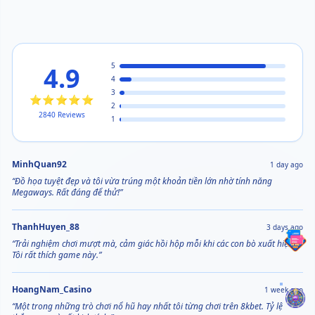
5
4.9
4
3
⭐⭐⭐⭐⭐
2
2840 Reviews
1
MinhQuan92
1 day ago
“Đồ họa tuyệt đẹp và tôi vừa trúng một khoản tiền lớn nhờ tính năng
Megaways. Rất đáng để thử!”
ThanhHuyen_88
3 days ago
“Trải nghiệm chơi mượt mà, cảm giác hồi hộp mỗi khi các con bò xuất hiện.
Tôi rất thích game này.”
HoangNam_Casino
1 week ago
“Một trong những trò chơi nổ hũ hay nhất tôi từng chơi trên 8kbet. Tỷ lệ