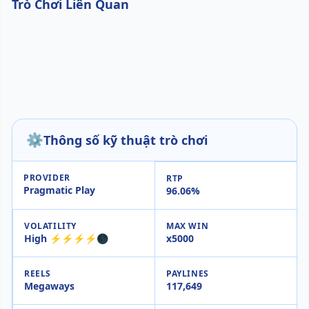
Trò Chơi Liên Quan
⚙️
Thông số kỹ thuật trò chơi
PROVIDER
RTP
Pragmatic Play
96.06%
VOLATILITY
MAX WIN
High ⚡⚡⚡⚡🌑
x5000
REELS
PAYLINES
Megaways
117,649