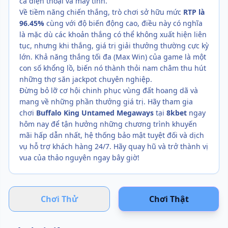
cả điện thoại và máy tính.
Về tiềm năng chiến thắng, trò chơi sở hữu mức
RTP là
96.45%
cùng với độ biến động cao, điều này có nghĩa
là mặc dù các khoản thắng có thể không xuất hiện liên
tục, nhưng khi thắng, giá trị giải thưởng thường cực kỳ
lớn. Khả năng thắng tối đa (Max Win) của game là một
con số khổng lồ, biến nó thành thỏi nam châm thu hút
những thợ săn jackpot chuyên nghiệp.
Đừng bỏ lỡ cơ hội chinh phục vùng đất hoang dã và
mang về những phần thưởng giá trị. Hãy tham gia
chơi
Buffalo King Untamed Megaways
tại
8kbet
ngay
hôm nay để tận hưởng những chương trình khuyến
mãi hấp dẫn nhất, hệ thống bảo mật tuyệt đối và dịch
vụ hỗ trợ khách hàng 24/7. Hãy quay hũ và trở thành vị
vua của thảo nguyên ngay bây giờ!
Chơi Thử
Chơi Thật